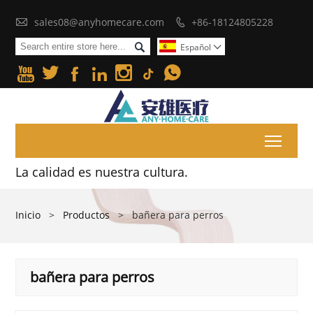

sales08@anyhomecare.com
+86-18124805228


Español







Toggl
La calidad es nuestra cultura.
Inicio
>
Productos
>
bañera para perros
bañera para perros