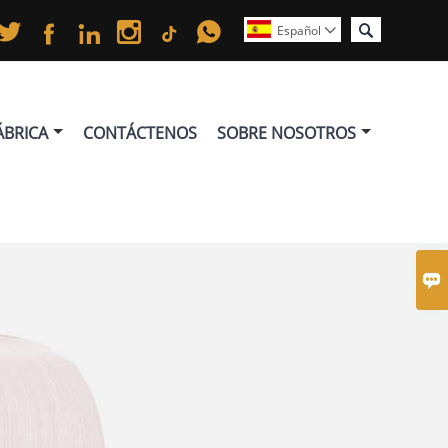






Español

ÁBRICA
CONTÁCTENOS
SOBRE NOSOTROS
