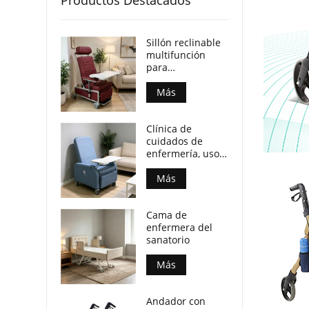
Sillón reclinable
multifunción
para
transferencia de
pacientes con
Más
mesa frontal y
ruedas.
Clínica de
Certificado CE
cuidados de
ISO.
enfermería, uso
para infusiones,
sillón reclinable
Más
de hospital con
mesa auxiliar
Cama de
integrada, silla
enfermera del
móvil para
sanatorio
pacientes para
centro de
Más
enfermería
Andador con