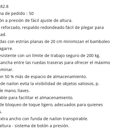
 82.8
ma de pedido：50
n a presión de fácil ajuste de altura.
 reforzado, respaldo redondeado fácil de plegar para
ad.
das con estrías planas de 20 cm minimizan el bamboleo
agarre.
sistente con un límite de trabajo seguro de 200 kg.
sancha entre las ruedas traseras para ofrecer el máximo
aminar.
 un 50 % más de espacio de almacenamiento.
de nailon evita la visibilidad de objetos valiosos, p.
de mano, llaves.
ble para facilitar el almacenamiento.
 de bloqueo de toque ligero, adecuados para quienes
s.
extra ancho con funda de nailon transpirable.
 altura - sistema de botón a presión.