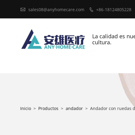

sales08@anyhomecare.com
+86-18124805228

La calidad es nu
cultura.
Inicio
>
Productos
>
andador
>
Andador con ruedas de