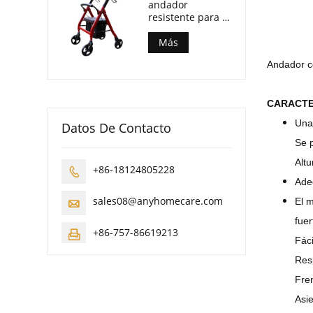
andador
resistente para el
cuidado de
personas
Más
mayores con
Andador c
mejores ventas
CARACTE
Una
Datos De Contacto
Se p
Altu
+86-18124805228

Adec
sales08@anyhomecare.com
El m

fuer
+86-757-86619213

Fáci
Resp
Fren
Asie