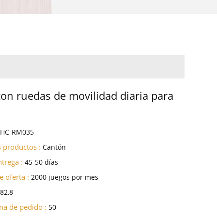
on ruedas de movilidad diaria para
AHC-RM035
s productos :
Cantón
trega :
45-50 días
 oferta :
2000 juegos por mes
 82,8
ma de pedido :
50