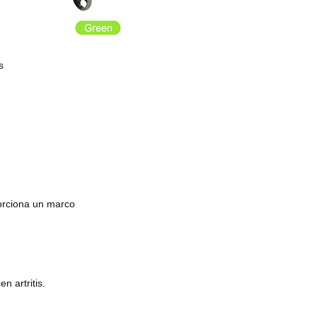
s
porciona un marco
 artritis.