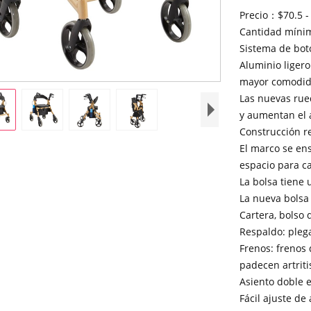
Precio：$70.5 -
Cantidad míni
Sistema de botó
Aluminio ligero
mayor comodid
Las nuevas rue
y aumentan el 
Construcción re
El marco se en
espacio para c
La bolsa tiene
La nueva bolsa 
Cartera, bolso 
Respaldo: plega
Frenos: frenos
padecen artriti
Asiento doble 
Fácil ajuste de