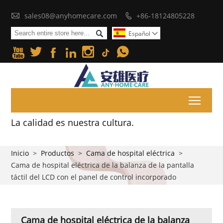

sales08@anyhomecare.com
+86-18124805228


Español







Toggl
La calidad es nuestra cultura.
Inicio
>
Productos
>
Cama de hospital eléctrica
>
Cama de hospital eléctrica de la balanza de la pantalla
táctil del LCD con el panel de control incorporado
Cama de hospital eléctrica de la balanza